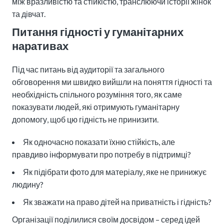
між вразливістю та стійкістю, транслюючи історії жінок
та дівчат.
Питання гідності у гуманітарних
наративах
Під час питань від аудиторії та загального
обговорення ми швидко вийшли на поняття гідності та
необхідність спільного розуміння того, як саме
показувати людей, які отримують гуманітарну
допомогу, щоб цю гідність не принизити.
Як одночасно показати їхню стійкість, але
правдиво інформувати про потребу в підтримці?
Як підібрати фото для матеріалу, яке не принижує
людину?
Як зважати на право дітей на приватність і гідність?
Організації поділилися своїм досвідом – серед ідей