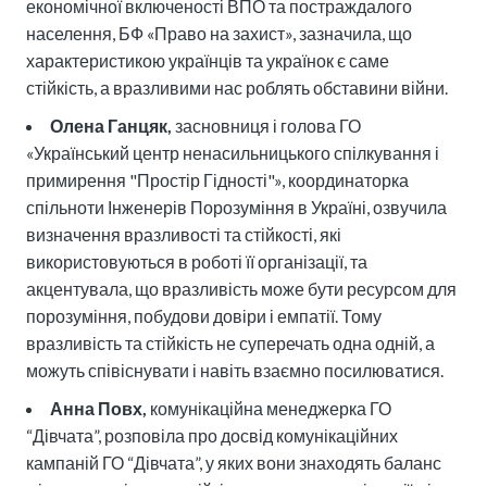
економічної включеності ВПО та постраждалого
населення, БФ «Право на захист», зазначила, що
характеристикою українців та українок є саме
стійкість, а вразливими нас роблять обставини війни.
Олена Ганцяк,
засновниця і голова ГО
«Український центр ненасильницького спілкування і
примирення "Простір Гідності"», координаторка
спільноти Інженерів Порозуміння в Україні, озвучила
визначення вразливості та стійкості, які
використовуються в роботі її організації, та
акцентувала, що вразливість може бути ресурсом для
порозуміння, побудови довіри і емпатії. Тому
вразливість та стійкість не суперечать одна одній, а
можуть співіснувати і навіть взаємно посилюватися.
Анна Повх,
комунікаційна менеджерка ГО
“Дівчата”, розповіла про досвід комунікаційних
кампаній ГО “Дівчата”, у яких вони знаходять баланс