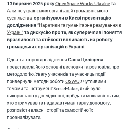
13 березня 2025 року
Open Space Works Ukraine
та
Альянс українських організацій громадянського
суспільства
організували в Києві презентацію
дослідження
“Наративи та гуманітарне реагування в
Україні”
та дискусію про те, як суперечливі поняття
вразливості та стійкості впливають на роботу
громадських організацій в Україні.
Одна з авторок дослідження
Саша Целіщева
представила його основні висновки та розповіла про
методологію. Увагу учасників та учасниць події
привернули методи роботи
OSWU
з чутливими
темами та інструмент SenseMaker, який було
використано у дослідженні, щоб дати можливість тим,
хто отримував та надавав гуманітарну допомогу,
розповісти власні історії та самостійно їх
проаналізувати.