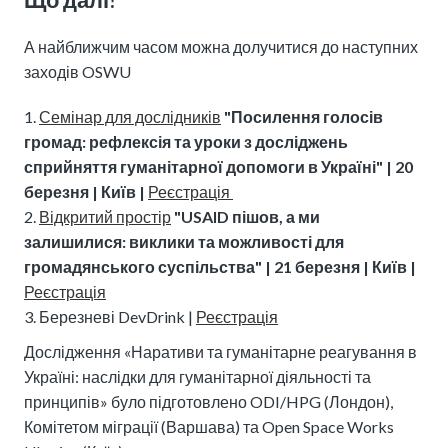
А найближчим часом можна долучитися до наступних
заходів OSWU
Семінар для дослідників
"Посилення голосів
громад: рефлексія та уроки з досліджень
сприйняття гуманітарної допомоги в Україні" | 20
березня | Київ |
Реєстрація
Відкритий простір
"
USAID пішов, а ми
залишилися: виклики та можливості для
громадянського суспільства" | 21 березня | Київ |
Реєстрація
Березневі DevDrink |
Реєстрація
Дослідження «Наративи та гуманітарне реагування в
Україні: наслідки для гуманітарної діяльності та
принципів» було підготовлено ODI/HPG (Лондон),
Комітетом міграції (Варшава) та Open Space Works