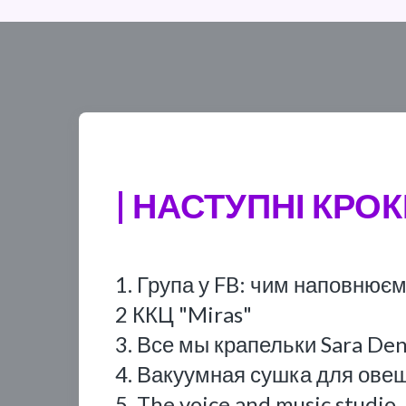
| НАСТУПНІ КРОК
1. Група у FB: чим наповнює
2 ККЦ "Miras"
3. Все мы крапельки Sara De
4. Вакуумная сушка для ове
5. The voice and music studio