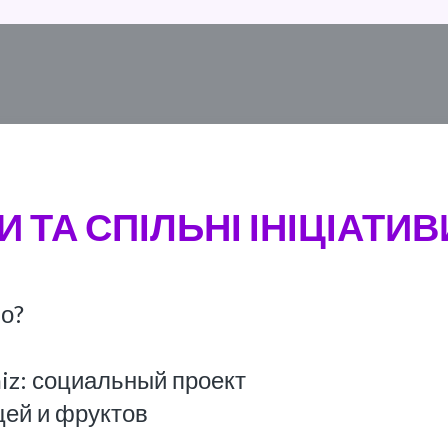
И ТА СПІЛЬНІ ІНІЦІАТИВИ
мо?
niz: социальный проект
щей и фруктов