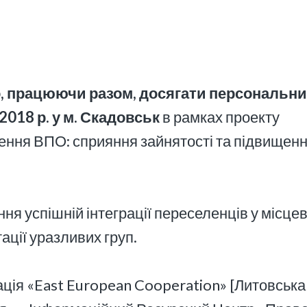
о, працюючи разом, досягати персональн
2018 р. у м. Скадовськ
в рамках проекту
ення ВПО: сприяння зайнятості та підвищен
ня успішній інтеграції переселенців у місцев
ації уразливих груп.
ація «East European Cooperation» [Литовська