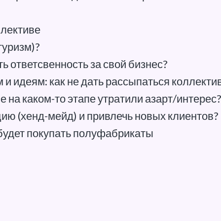
ллективе
туризм)?
ть ответсвенность за свой бизнес?
 и идеям: как не дать рассыпаться коллекти
 на каком-то этапе утратили азарт/интерес
ию (хенд-мейд) и привлечь новых клиентов?
будет покупать полуфабрикаты