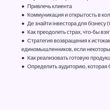
●
Привлечь клиента
●
Коммуникация и открытость в ко
●
Де знайти інвестора для бізнесу (
●
Как преодолеть страх, что-бы взя
●
Стратегия возвращения к истокам
единомышленников, если некоторые
●
Как реализовать готовую продукц
●
Определить аудиторию, которая 