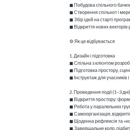
◼︎ Побудова спільного баче
◼︎ Створення спільнот і мер
◼︎ Збір ідей на старті програ
◼︎ Відкриття нових векторів
⚙️ Як це відбувається
1. Дизайн і підготовка
◼︎ Спільна з клієнтом розро
◼︎ Підготовка простору, сцен
◼︎ Інструктаж для учасників 
2. Проведення події (1–3 дні
◼︎ Відкриття простору: фор
◼︎ Робота у паралельних гру
◼︎ Самоорганізація, відкриті
◼︎ Щоденна рефлексія та «н
◼︎ Завершальне коло, підбит