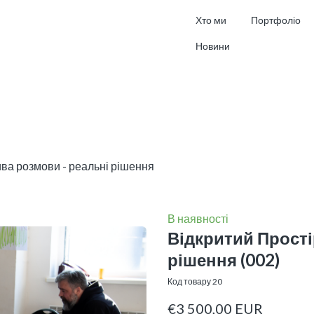
Хто ми
Портфоліо
Новини
ива розмови - реальні рішення
В наявності
Відкритий Прості
рішення
(002)
Код товару 20
€3 500,00 EUR