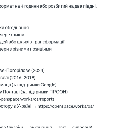
формат на 4 години або розбитий на два півдні.
яхи об’єднання
 через зміни
 ідей або шляхів трансформації
лдери з різними позиціями
ве-Погорілове (2024)
овелі (2016–2019)
мації (за підтримки Google)
и у Полтаві (за підтримки ПРООН)
openspace.works/os/reports
стору в Україні → https://openspace.works/os/
ора (дизайн → виконання → звіт → супровід)