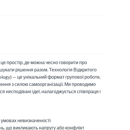
 це простір, де можна чесно говорити про
 шукати рішення разом. Технологія Відкритого
logy) — це унікальний формат групової роботи,
ення з силою самоорганізації. Ми проводимо
ся несподівані ідеї, налагоджується співпраця і
в умовах невизначеності
нь, що викликають напругу або конфлікт