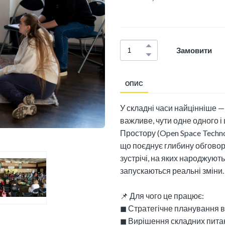
Замовити
ОПИС
У складні часи найцінніше —
важливе, чути одне одного і
Простору (Open Space Techno
що поєднує глибину обговор
зустрічі, на яких народжують
запускаються реальні зміни.
📌 Для чого це працює:
◼︎ Стратегічне планування 
◼︎ Вирішення складних пита