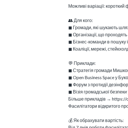
Можливі варіації: короткий 
👥 Для кого:
◼︎ Громади, які шукають шл
◼︎ Організації, що проходять
◼︎ Бізнес-команди в пошуку
◼︎ Коаліції, мережі, стейкхо
💬 Приклади:
◼︎ Стратегія громади Мишко
◼︎ Open Business Space у Бук
◼︎ Форум з протидії дезінфор
◼︎ Візія громадської безпек
Більше прикладів → https://
Фасилітатори відкритого про
💰 Як обрахувати вартість:
Від 7 днів роботи фасилітат