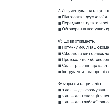
3. Документування та супро
◼︎ Підготовка підсумкової к
◼︎ Передача звіту та галереї
◼︎ Обговорення наступних кр
📦 Що ви отримаєте:
◼︎ Потужну мобілізацію ком
◼︎ Сформований порядок ден
◼︎ Протоколи всіх обговоре
◼︎ Сильні рішення, що мають
◼︎ Інструменти самоорганіза
🛠️ Формати та тривалість
◼︎ 1 день — для формування
◼︎ 2 дні — для генерації ріш
◼︎ 3 дні — для глибокої тран