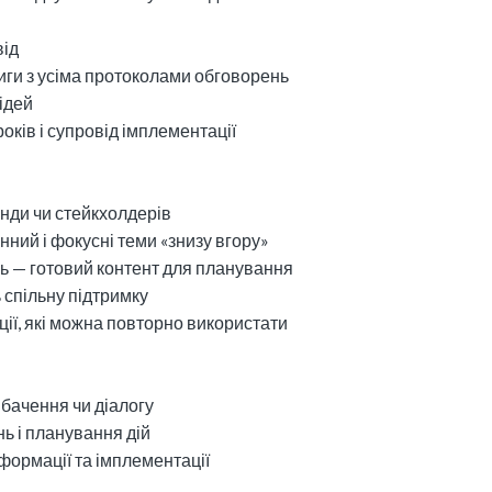
від
ниги з усіма протоколами обговорень
 ідей
оків і супровід імплементації
анди чи стейкхолдерів
ний і фокусні теми «знизу вгору»
нь — готовий контент для планування
 спільну підтримку
ції, які можна повторно використати
 бачення чи діалогу
ень і планування дій
сформації та імплементації