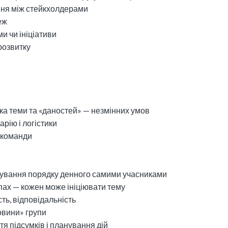
ння між стейкхолдерами
еж
ми чи ініціативи
 розвитку
бка теми та «даностей» — незмінних умов
арію і логістики
і команди
)
мування порядку денного самими учасниками
пах — кожен може ініціювати тему
сть, відповідальність
овини» групи
тя підсумків і планування дій