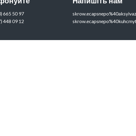
фонуйте
Напишіть нам
) 665 50 97‬
skrow.ecapsnepo%40aksyiva
) 448 09 12
skrow.ecapsnepo%40kuhcmy