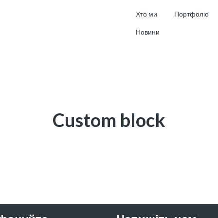
Хто ми
Портфоліо
Новини
Custom block