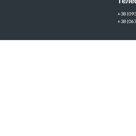
Теле
‭+38 (093
+38 (067