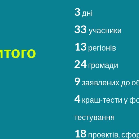
3
дні
33
учасники
13
итого
регіонів
24
громади
9
заявлених до о
4
краш-тести у фо
тестування
18
проектів, сфо