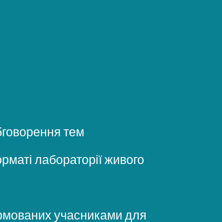
бговорення тем
рматі лабораторії живого
рмованих учасниками для