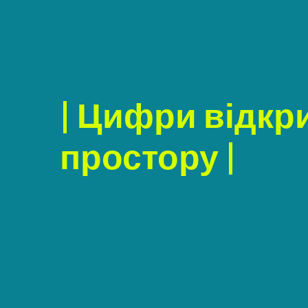
| Цифри відкр
простору |