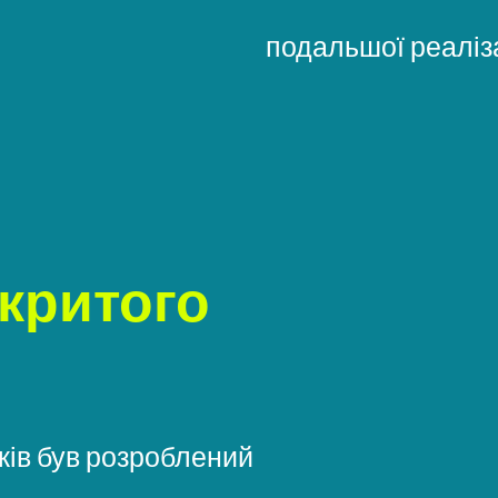
подальшої реаліза
дкритого
ків був розроблений