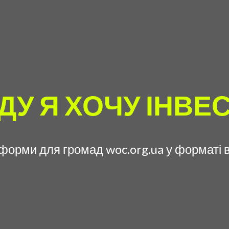
ДУ Я ХОЧУ ІНВЕ
тформи для громад woc.org.ua у форматі 