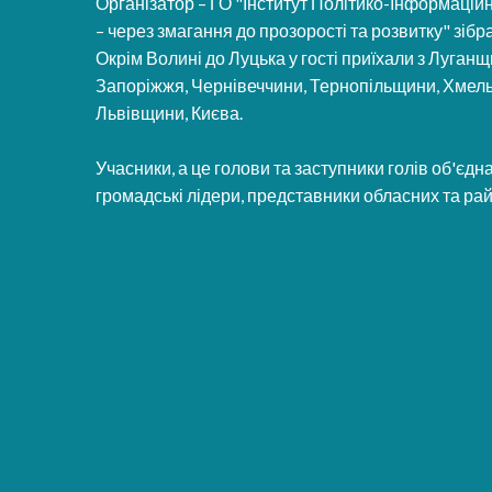
Організатор – ГО "Інститут Політико-Інформацій
– через змагання до прозорості та розвитку" зібр
Окрім Волині до Луцька у гості приїхали з Луг
Запоріжжя, Чернівеччини, Тернопільщини, Хмел
Львівщини, Києва.
Учасники, а це голови та заступники голів об'єд
громадські лідери, представники обласних та рай