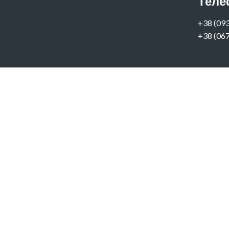
Теле
‭+38 (093
+38 (067