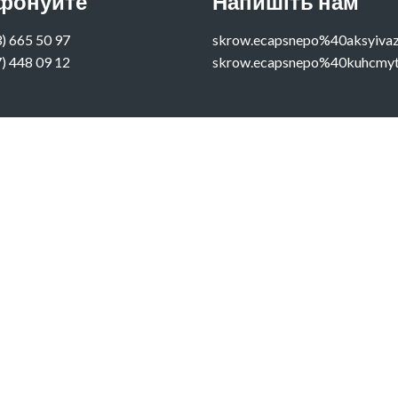
фонуйте
Напишіть нам
) 665 50 97‬
skrow.ecapsnepo%40aksyiva
) 448 09 12
skrow.ecapsnepo%40kuhcmy