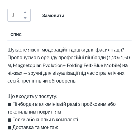
Замовити
ОПИС
Шукаєте якісні модераційні дошки для фасилітації?
Пропонуємо в оренду професійні пінборди (1,20×1,50
м, Magnetoplan Evolution+ Folding Felt-Blue Mobile) на
ніжках — зручні для візуалізації під час стратегічних
сесій, тренінгів чи обговорень.
Що входить у послугу:
◼︎ Пінборди в алюмінієвій рамі з пробковим або
текстильним покриттям
◼︎ Голки або кнопки в комплекті
◼︎ Доставка та монтаж