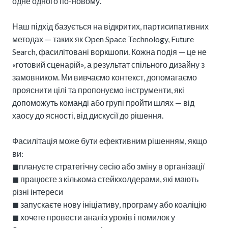
одне одного по-новому.

Наш підхід базується на відкритих, партисипативних 
методах — таких як Open Space Technology, Future 
Search, фасилітовані воркшопи. Кожна подія — це не 
«готовий сценарій», а результат спільного дизайну з 
замовником. Ми вивчаємо контекст, допомагаємо 
прояснити цілі та пропонуємо інструменти, які 
допоможуть команді або групі пройти шлях — від 
хаосу до ясності, від дискусії до рішення.

Фасилітація може бути ефективним рішенням, якщо 
ви:

◼︎плануєте стратегічну сесію або зміну в організації

◼︎ працюєте з кількома стейкхолдерами, які мають 
різні інтереси

◼︎ запускаєте нову ініціативу, програму або коаліцію

◼︎ хочете провести аналіз уроків і помилок у 