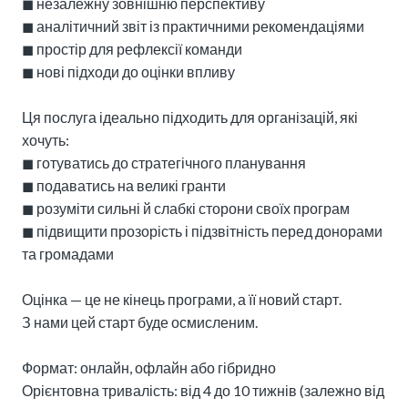
◼︎ незалежну зовнішню перспективу

◼︎ аналітичний звіт із практичними рекомендаціями

◼︎ простір для рефлексії команди

◼︎ нові підходи до оцінки впливу

Ця послуга ідеально підходить для організацій, які 
хочуть:

◼︎ готуватись до стратегічного планування

◼︎ подаватись на великі гранти

◼︎ розуміти сильні й слабкі сторони своїх програм

◼︎ підвищити прозорість і підзвітність перед донорами 
та громадами

Оцінка — це не кінець програми, а її новий старт.

З нами цей старт буде осмисленим.

Формат: онлайн, офлайн або гібридно

Орієнтовна тривалість: від 4 до 10 тижнів (залежно від 