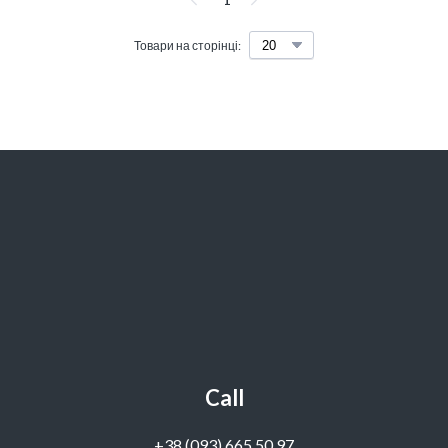
1
Товари на сторінці:
Call
‭+38 (093) 665 50 97‬