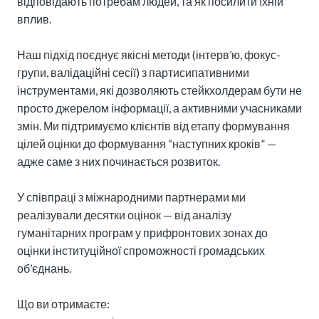
відповідають потребам людей, та як посилити їхній 
вплив.

Наш підхід поєднує якісні методи (інтерв’ю, фокус-
групи, валідаційні сесії) з партисипативними 
інструментами, які дозволяють стейкхолдерам бути не 
просто джерелом інформації, а активними учасниками 
змін. Ми підтримуємо клієнтів від етапу формування 
цілей оцінки до формування “наступних кроків” — 
адже саме з них починається розвиток.

У співпраці з міжнародними партнерами ми 
реалізували десятки оцінок — від аналізу 
гуманітарних програм у прифронтових зонах до 
оцінки інституційної спроможності громадських 
об’єднань.

Що ви отримаєте:
