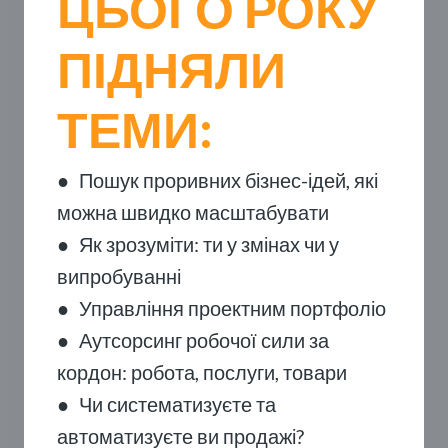
ЦЬОГО РОКУ
ПІДНЯЛИ
ТЕМИ:
●
Пошук проривних бізнес-ідей, які
можна швидко масштабувати
●
Як зрозуміти: ти у змінах чи у
випробуванні
●
Управління проектним портфоліо
●
Аутсорсинг робочої сили за
кордон: робота, послуги, товари
●
Чи систематизуєте та
автоматизуєте ви продажі?