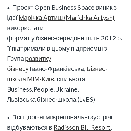
Проект Open Business Space виник з
●
ідеї
Марічка Артиш (Marichka Artysh)
використати
формат у бізнес-середовищі, і в 2012 р.
її підтримали в цьому підприємці з
Група
розвитку
бізнесу
Івано-Франківська,
Бізнес-
школа МІМ-Київ
, спільнота
Business.People.Ukraine,
Львівська бізнес-школа (LvBS).
Всі щорічні міжрегіональні зустрічі
●
відбуваються в
Radisson Blu Resort
,