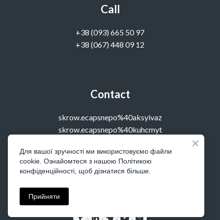
Call
‭+38 (093) 665 50 97‬
+38 (067) 448 09 12
Contact
skrow.ecapsnepo%40aksyivaz
skrow.ecapsnepo%40kuhcmyt
Для вашої зручності ми використовуємо файли
cookie. Ознайомтеся з нашою Політикою
Visit
конфіденційності, щоб дізнатися більше.
office 14, Kostolna 4, Kyiv, Ukraine
Прийняти