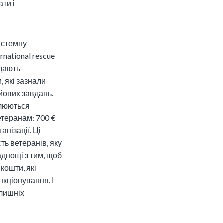
ти і
истемну
national rescue
адають
 які зазнали
йових завдань.
влюються
етеранам: 700 €
анізації. Ці
ть ветеранів, яку
аднощі з тим, щоб
кошти, які
нкціонування. І
олишніх