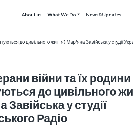
About us
What We Do
News&Updates
ерани війни та їх родини
ються до цивільного жи
а Завійська у студії
ського Радіо