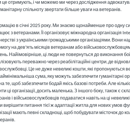
и це отримують, і чи можемо ми через дослідження адвокатува
манітарну спільноту звертати більше уваги на ветеранів.
рмацію в січні 2025 року. Ми знаємо щонайменше про одну с
цює з ветеранами. Її організовує міжнародна організація Inter
нерстві з українськими громадськими організаціями. Вони н
могу на дев'ять місяців ветеранам або військовослужбовцям,
нь. Найімовірніше, ці люди не повернуться до виконання бо
лізовують переважно через реабілітаційні центри, де відно
вослужбовці. Це не дуже невеликі кошти, які пропонуються в
наймінімальніша сума, яку можуть забезпечити гуманітарні орг
а те, щоб забезпечити бодай якісь базові потреби. Але кількіс
и ці організації, досить маленька. З іншого боку, також є скл
анів і військовослужбовців подаватися навіть на ці невеликі 
 вирішити питання тієї ж адаптації житла для нових умов фу
нізації мають певні складнощі, щоб побудувати місточок до к
теранів.