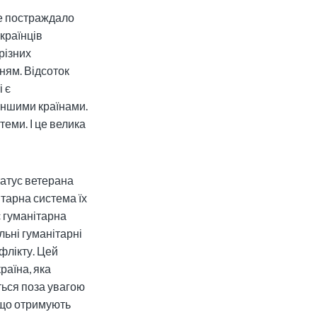
яке постраждало
українців
різних
ням. Відсоток
 є
іншими країнами.
еми. І це велика
татус ветерана
ітарна система їх
є гуманітарна
льні гуманітарні
флікту. Цей
раїна, яка
ться поза увагою
 що отримують