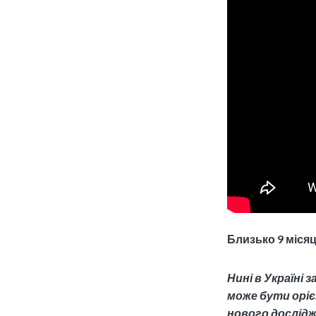
Близько 9 міся
Нині в Україні 
може бути орі
нового дослідж