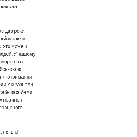
нтексті
е два роки.
війну так чи
, хто може ці
людей. У нашому
здоров'я в
військовою
ння, отримання
ди, які зазнали
себе засобами
их повинен
пораненого
ння цієї