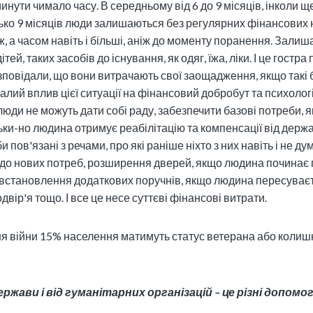
нути чимало часу. В середньому від 6 до 9 місяців, інколи щ
ько 9 місяців люди залишаються без регулярних фінансових
і ж, а часом навіть і більші, аніж до моменту поранення. Зали
ітей, таких засобів до існування, як одяг, їжа, ліки. І це гостр
зповідали, що вони витрачають свої заощадження, якщо такі 
алий вплив цієї ситуації на фінансовий добробут та психолог
люди не можуть дати собі раду, забезпечити базові потреби, я
льки-но людина отримує реабілітацію та компенсації від держа
 пов'язані з речами, про які раніше ніхто з них навіть і не дум
 до нових потреб, розширення дверей, якщо людина починає
, встановлення додаткових поручнів, якщо людина пересуваєт
вір'я тощо. І все це несе суттєві фінансові витрати.
я війни 15% населення матимуть статус ветерана або колиш
ржави і від гуманітарних організацій – це різні допомо