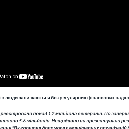
ців люди залишаються без регулярних фінансових надх
зареєстровано понад 1,2 мільйона ветеранів. По заверш
єнтовно 5-6 мільйонів. Нещодавно ви презентували р
ення "Як грошова допомога гуманітарних організацій