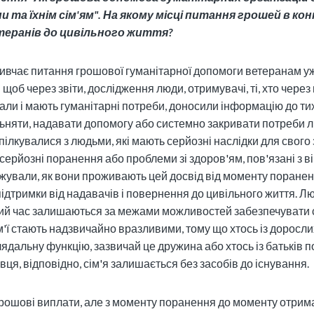
 та їхнім сім'ям". На якому місці питання грошей в ко
теранів до цивільного життя?
ивчає питання грошової гуманітарної допомоги ветеранам уж
об через звіти, дослідження люди, отримувачі, ті, хто через 
ли і мають гуманітарні потреби, доносили інформацію до тих
ьняти, надавати допомогу або системно закривати потреби 
пілкувалися з людьми, які мають серйозні наслідки для свого 
, серйозні поранення або проблеми зі здоров'ям, пов'язані з 
джували, як вони проживають цей досвід від моменту поране
підтримки від надавачів і повернення до цивільного життя. Лю
ий час залишаються за межами можливостей забезпечувати 
сім'ї стають надзвичайно вразливими, тому що хтось із доросл
ядальну функцію, зазвичай це дружина або хтось із батьків 
ця, відповідно, сім'я залишається без засобів до існування.
рошові виплати, але з моменту поранення до моменту отрима