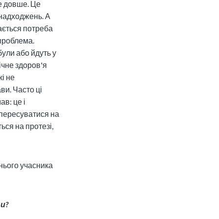
е довше. Це
 надходжень. А
шається потреба
а проблема.
були або йдуть у
ічне здоров'я
кі не
ви. Часто ці
ав: це і
 пересуватися на
ься на протезі,
нього учасника
ги?