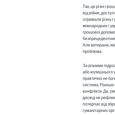
Так, це різні гр
від війни, достат
отримали різну г
міжнародних і ук
грошової допомог
безпрецедентним
Але ветерани, як
проблема.
За різними підр
або колишнього у
практично не бачи
система. Раніше 
конфлікти. Де, у
досвід не рефлекс
потерпає від збр
гуманітарних орг