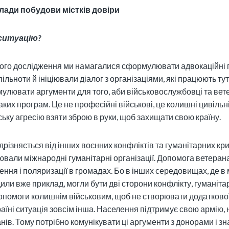
лади побудови містків довіри
ситуацію?
ого дослідження ми намагалися сформулювати адвокаційні
ільноти й ініціювали діалог з організаціями, які працюють тут
улювати аргументи для того, аби військовослужбовці та вет
ких програм. Це не професійні військові, це колишні цивільні
ську агресію взяти зброю в руки, щоб захищати свою країну.
ідрізняється від інших воєнних конфліктів та гуманітарних кри
вали міжнародні гуманітарні організації. Допомога ветеран
ення і поляризації в громадах. Бо в інших середовищах, де в
или вже приклад, могли бути дві сторони конфлікту, гуманітар
опомоги колишнім військовим, щоб не створювати додаткової 
раїні ситуація зовсім інша. Населення підтримує свою армію,
нів. Тому потрібно комунікувати ці аргументи з донорами і зн