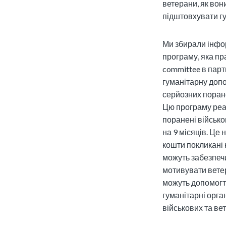
ветерани, як вон
підштовхувати гу
Ми збирали інфо
програму, яка пра
committee в парт
гуманітарну допо
серйозних поране
Цю програму реа
поранені військо
на 9 місяців. Це 
кошти покликані н
можуть забезпечит
мотивувати ветер
можуть допомогти
гуманітарні орга
військових та ве