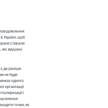
 повідомлення
 в Україні, щоб
ерани ставали
, які змушені
з, де раніше
ам не буде
 межах одного
ні організації
поляризації і
 населення
аходити точки, як