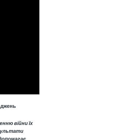
оджень
енню війни їх
езультати
 допомагає