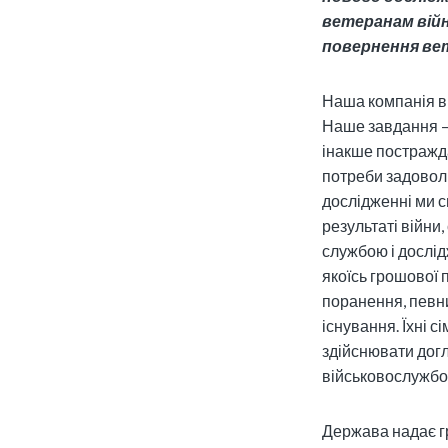
ветеранам війни
повернення ве
Наша компанія в
Наше завдання – щ
інакше постражда
потреби задовол
дослідженні ми с
результаті війни
службою і дослі
якоїсь грошової 
поранення, певн
існування. Їхні 
здійснювати догл
військовослужбов
Держава надає г