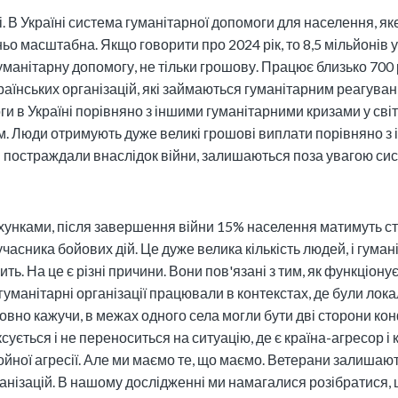
оші. В Україні система гуманітарної допомоги для населення, 
ньо масштабна. Якщо говорити про 2024 рік, то 8,5 мільйонів 
уманітарну допомогу, не тільки грошову. Працює близько 700 
раїнських організацій, які займаються гуманітарним реагуван
и в Україні порівняно з іншими гуманітарними кризами у світі
. Люди отримують дуже великі грошові виплати порівняно з 
і постраждали внаслідок війни, залишаються поза увагою сист
ахунками, після завершення війни 15% населення матимуть с
часника бойових дій. Це дуже велика кількість людей, і гуман
ть. На це є різні причини. Вони пов'язані з тим, як функціону
гуманітарні організації працювали в контекстах, де були лока
мовно кажучи, в межах одного села могли бути дві сторони кон
ується і не переноситься на ситуацію, де є країна-агресор і к
ойної агресії. Але ми маємо те, що маємо. Ветерани залишаю
анізацій. В нашому дослідженні ми намагалися розібратися,