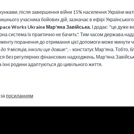
хунками, після завершення війни 15% населення України мат
ишнього учасника бойових дій, зазначає в ефірі Українськог
pace Works Ukraine Мар'яна Завійська.
І додає: "це дуже в
арна система їх практично не бачить". Тим часом держава над
оменту поранення до отримання цієї допомоги може минути 
 до 9 місяців, інколи ще довше"
, – констатує Мар'яна. Тобто, б
я без регулярних фінансових надходжень. Мар'яна Завійська
а їхні родини адаптуються до цивільного життя.
 за
посиланням