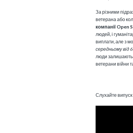
За різними підра
ветерана або кол
компанії Open S
людей, і гуманіт
виплати, але з м
середньому від 6
люди залишаютьс
ветерани війни т
Слухайте випуск