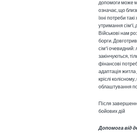
допомоги може ми
означає, що близ
їхні потреби так
утримання сім'ї, д
Військові нам ро
борги. Довготрив
сім'ї очевидний: 
закінчуються, ті
фінансові потреби
адаптація житла
кріслі колісному
облаштування под
Після завершенн
бойових дій
Допомога від де