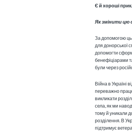
Є й хороші прик
Як змінити цю 
За допомогою ць
для донорської сп
допомогти сформ
бенефіціарами та
були через росій
Війна в Україні в
переважно працю
викликати розділ
села, як ми навод
тому й уникали д
розділення. В Ук
підтримує ветера