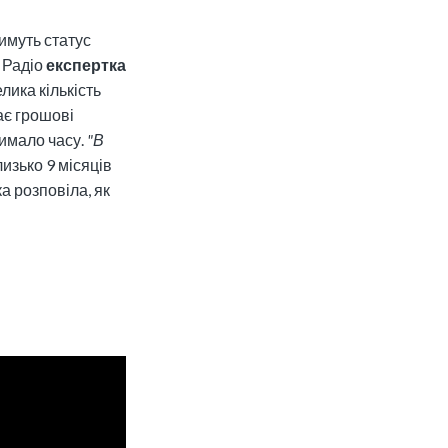
имуть статус
о Радіо
експертка
елика кількість
ає грошові
чимало часу.
"В
лизько 9 місяців
 розповіла, як