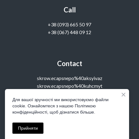
Call
‭+38 (093) 665 50 97‬
+38 (067) 448 09 12
Contact
skrow.ecapsnepo%40aksyivaz
skrow.ecapsnepo%40kuhcmyt
Для вашої зручності ми використовуємо файли
cookie. Ознайомтеся з нашою Політикою
Visit
конфіденційності, щоб дізнатися більше.
office 14, Kostolna 4, Kyiv, Ukraine
Прийняти