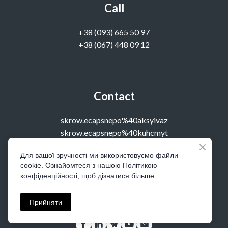
Call
‭+38 (093) 665 50 97‬
+38 (067) 448 09 12
Contact
skrow.ecapsnepo%40aksyivaz
skrow.ecapsnepo%40kuhcmyt
Для вашої зручності ми використовуємо файли
cookie. Ознайомтеся з нашою Політикою
Visit
конфіденційності, щоб дізнатися більше.
office 14, Kostolna 4, Kyiv, Ukraine
Прийняти