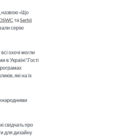
ід назвою «Що
OSWC
та
Serhii
вали серію
 всі охочі могли
и в Україні”.Гості
 програмах
ків, які на їх
міжнародними
кі свідчать про
ти для дизайну