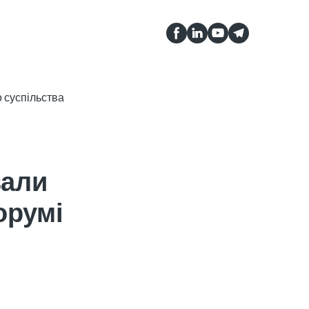
вали
орумі