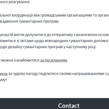
ного реагування.
альної координації між громадськими організаціями та орган
овадження гуманітарних програм.
искусій могли долучитися до інтерактиву з визначення осно
йомитися зі звітами щодо міжнародних гуманітарних допомог
одо дизайну гуманітарних програм у наступному році.
и можна ознайомитися
за посиланням
annia
за чудову нагоду поділитися своїми напрацюваннями з 
уму!
Contact