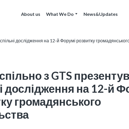
About us
What We Do
News&Updates
пільно з GTS презенту
і дослідження на 12-й Ф
ку громадянського
ьства