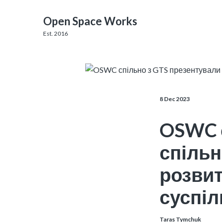
Open Space Works
Est. 2016
8 Dec 2023
OSWC с
спільн
розвит
суспіл
Taras Tymchuk