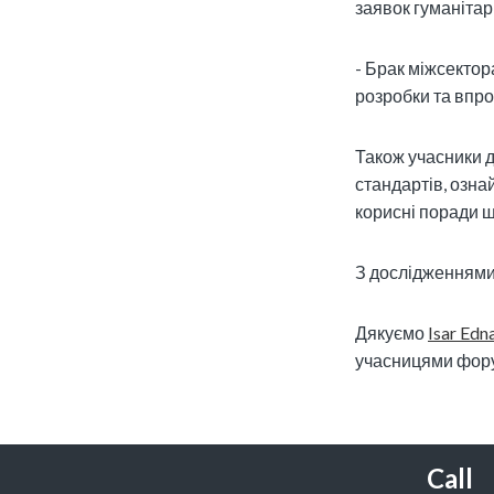
заявок гуманітар
- Брак міжсектор
розробки та впр
Також учасники д
стандартів, озна
корисні поради щ
З дослідженням
Дякуємо
Isar Edn
учасницями фор
Call