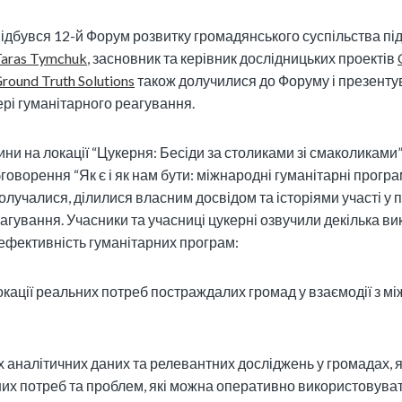
 відбувся 12-й Форум розвитку громадянського суспільства п
Taras Tymchuk
, засновник та керівник дослідницьких проектів
round Truth Solutions
також долучилися до Форуму і презенту
рі гуманітарного реагування.
ини на локації “Цукерня: Бесіди за столиками зі смаколиками”
оворення “Як є і як нам бути: міжнародні гуманітарні програм
олучалися, ділилися власним досвідом та історіями участі у
гування. Учасники та учасниці цукерні озвучили декілька викли
ефективність гуманітарних програм:
окації реальних потреб постраждалих громад у взаємодії з 
х аналітичних даних та релевантних досліджень у громадах, я
них потреб та проблем, які можна оперативно використовува