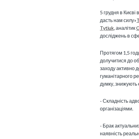
5 грудня в Києві
дасть нам силу»
Tytiuk
, аналітик
G
досліджень в сфе
Протягом 1,5 год
долучитися до обг
заходу активно д
гуманітарного реа
думку, знижують 
- Складність адв
організаціями.
- Брак актуальни
наявність реаль